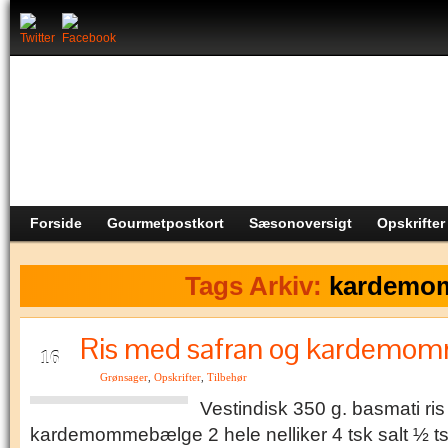
Forside
Gourmetpostkort
Sæsonoversigt
Opskrifter
Tags Arkiv:
kardemo
Ris med safran og kardemo
JUN
16
Grønsager
,
Opskrifter
,
Tilbehør
Vestindisk 350 g. basmati ri
kardemommebælge 2 hele nelliker 4 tsk salt ½ tsk 