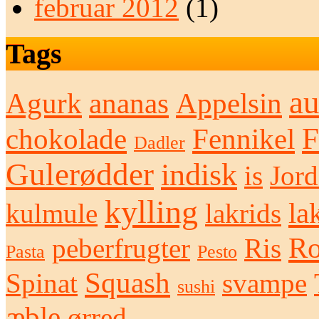
februar 2012
(1)
Tags
au
Agurk
ananas
Appelsin
F
chokolade
Fennikel
Dadler
Gulerødder
indisk
is
Jor
kylling
la
kulmule
lakrids
Ro
peberfrugter
Ris
Pasta
Pesto
Squash
Spinat
svampe
sushi
æble
ørred