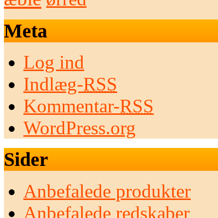
Meta
Log ind
Indlæg-
RSS
Kommentar-
RSS
WordPress.org
Sider
Anbefalede produkter
Anbefalede redskaber