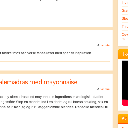
Indi
Grø
Ste
Tril
Cev
man
Af
admin
To
 række fotos af diverse tapas retter med spansk inspiration.
 alemadras med mayonnaise
Af
admin
con y alemadras med mayonnaise Ingredienser økologiske dadler
gsmåde Stop en mandel ind i en dadel og rul bacon omkring, stik en
yonnaise 2 hvidløg og 2 cl. æggeblomme blendes. Rapsolie blendes i til
Ka