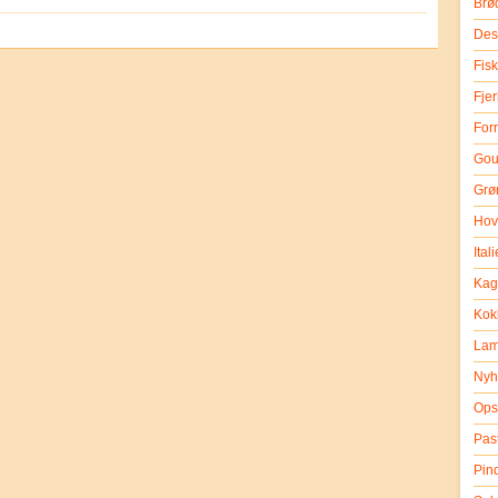
Brø
Des
Fisk
Fje
Forr
Gou
Grø
Hov
Ital
Kag
Kok
La
Nyh
Opsk
Past
Pin