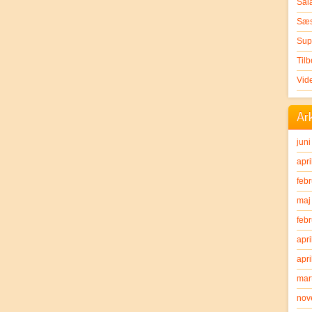
Sal
Sæs
Sup
Til
Vid
Ar
jun
apri
feb
maj
feb
apri
apri
mar
nov