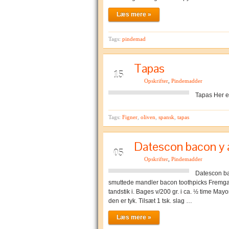
Læs mere »
Tags:
pindemad
Tapas
JUN
15
Opskrifter
,
Pindemadder
Tapas Her er
Tags:
Figner
,
oliven
,
spansk
,
tapas
Datescon bacon y
JUN
05
Opskrifter
,
Pindemadder
Datescon ba
smuttede mandler bacon toothpicks Fremgan
tandstik i. Bages v/200 gr. i ca. ½ time Ma
den er tyk. Tilsæt 1 tsk. slag …
Læs mere »