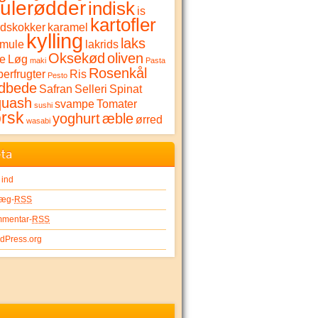
ulerødder
indisk
is
kartofler
rdskokker
karamel
kylling
laks
lmule
lakrids
Oksekød
oliven
me
Løg
maki
Pasta
Rosenkål
erfrugter
Ris
Pesto
dbede
Safran
Selleri
Spinat
quash
svampe
Tomater
sushi
orsk
yoghurt
æble
ørred
wasabi
ta
 ind
læg-
RSS
mentar-
RSS
dPress.org