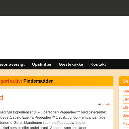
sonoversigt
Opskrifter
Gæstekokke
Kontakt
Se
gori arkiv:
Pindemadder
Ken
d
Lær 
Af
admin
Efte
ed fyld Ingredienser (4 – 6 personer) Peppadew™ med ostecreme:
Sæs
deost 1 spsk. lage fra Peppadew™ 1 spsk. purløg Fremgangsmåde
erierne. Sprøjt blandingen i de hule Peppadew-frugter.
Mad
akket persille eller andet grønt. Velegnet som en starter …