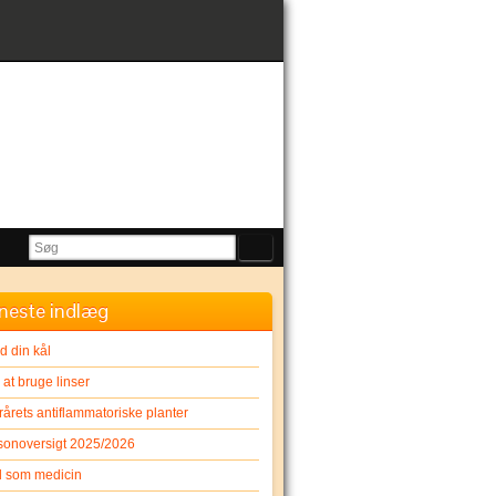
neste indlæg
d din kål
at bruge linser
rårets antiflammatoriske planter
onoversigt 2025/2026
 som medicin