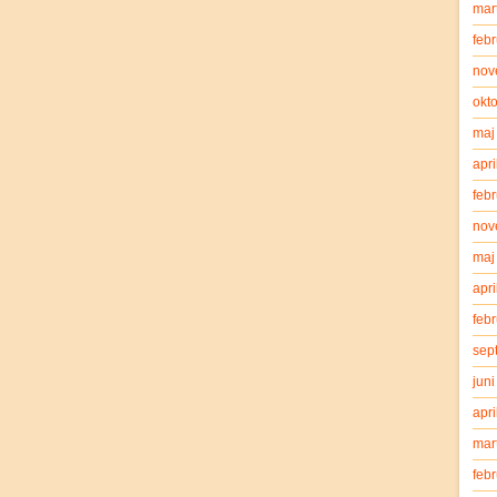
mar
feb
nov
okt
maj
apri
feb
nov
maj
apri
feb
sep
jun
apri
mar
feb