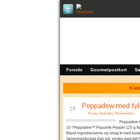
Forside
Gourmetpostkort
Sæ
Kate
Peppadew med fyl
JUN
16
Forret
,
Opskrifter
,
Pindemadder
Peppadew m
10 *Peppadew™ Piquante Pepper 125 g flø
Bland ingredienserne og smag til med krydd
Serveringsforslag Kan evt. pyntes med lidt h