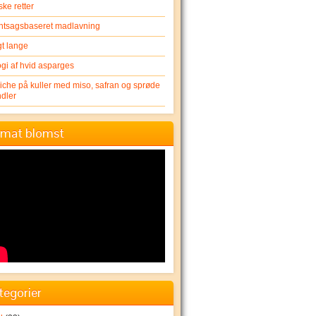
ske retter
ntsagsbaseret madlavning
gt lange
ogi af hvid asparges
iche på kuller med miso, safran og sprøde
dler
mat blomst
tegorier