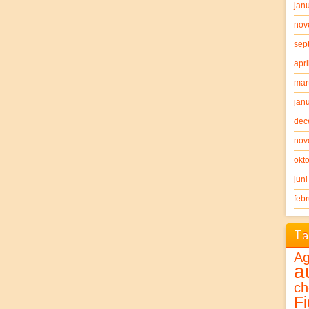
jan
nov
sep
apri
mar
jan
dec
nov
okt
jun
feb
Ta
Ag
a
ch
Fi