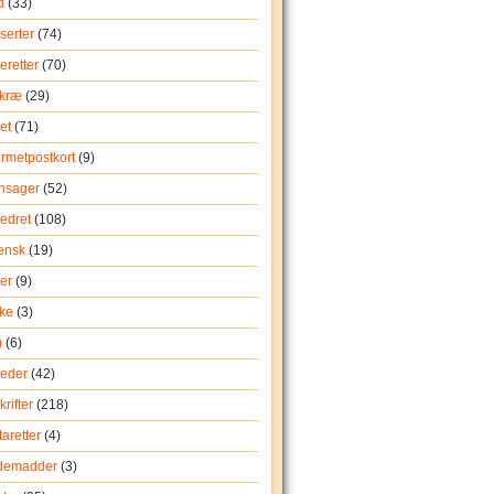
d
(33)
serter
(74)
eretter
(70)
rkræ
(29)
et
(71)
rmetpostkort
(9)
nsager
(52)
edret
(108)
iensk
(19)
er
(9)
ke
(3)
m
(6)
eder
(42)
rifter
(218)
aretter
(4)
demadder
(3)