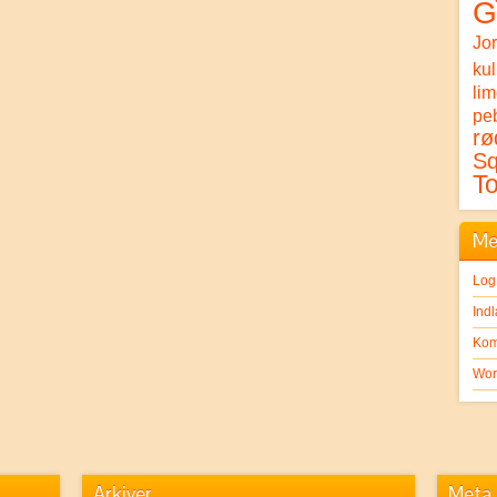
G
Jo
ku
li
peb
rø
S
T
Me
Log
Ind
Kom
Wor
Arkiver
Meta