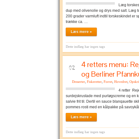
Læg torskes
dup med olivenolie og drys med salt. Læg t
200 grader varmluft indtil torskeskindet er 
trække ca. …
Læs mere »
Dette indlæg har ingen tags
4 retters menu: Rej
MAR
02
og Berliner Pfann
Desserter
,
Fiskeretter
,
Forret
,
Hovedret
,
Opskri
4 retter Rej
surdejskrustade med purløgscreme og en kold
salvie frit til. Dertil en sauce blanqauette s
pommes rosti med en kålpakke på savoykål
Læs mere »
Dette indlæg har ingen tags