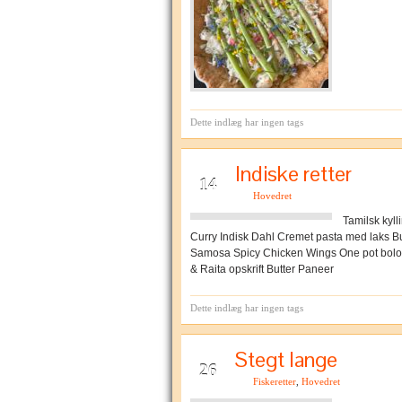
Dette indlæg har ingen tags
Indiske retter
FEB
14
Hovedret
Tamilsk kyl
Curry Indisk Dahl Cremet pasta med laks But
Samosa Spicy Chicken Wings One pot bolo
& Raita opskrift Butter Paneer
Dette indlæg har ingen tags
Stegt lange
APR
26
Fiskeretter
,
Hovedret