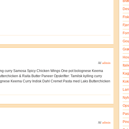
Brø
Des
Fisk
Fje
Forr
Gou
Grø
Hov
Af
admin
Ital
ling curry Samosa Spicy Chicken Wings One pot bolognese Keema
Kag
terchicken & Raita Butter Paneer Opskrifter: Tamilsk kylling curry
gnese Keema Curry Indisk Dahl Cremet Pasta med Laks Butterchicken
Kok
La
Nyh
Opsk
Past
Pin
Af
admin