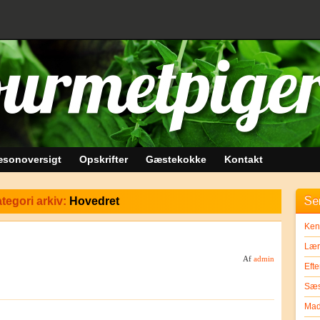
sonoversigt
Opskrifter
Gæstekokke
Kontakt
Se
tegori arkiv:
Hovedret
Ken
Lær 
Af
admin
Efte
Sæs
Mad