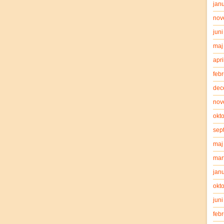
jan
nov
jun
maj
apri
feb
dec
nov
okt
sep
maj
mar
jan
okt
jun
feb