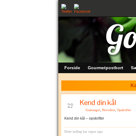
Forside
Gourmetpostkort
Sæ
Ka
Kend din kål
JUN
29
Grønsager
,
Hovedret
,
Opskrifter
Kend din kål – opskrifter
Dette indlæg har ingen tags