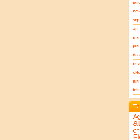
jan
nov
sep
apri
mar
jan
dec
nov
okt
jun
feb
Ta
Ag
a
ch
Fi