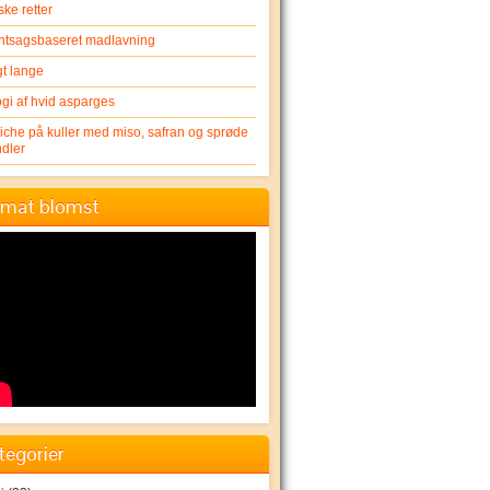
ske retter
ntsagsbaseret madlavning
gt lange
ogi af hvid asparges
iche på kuller med miso, safran og sprøde
dler
mat blomst
tegorier