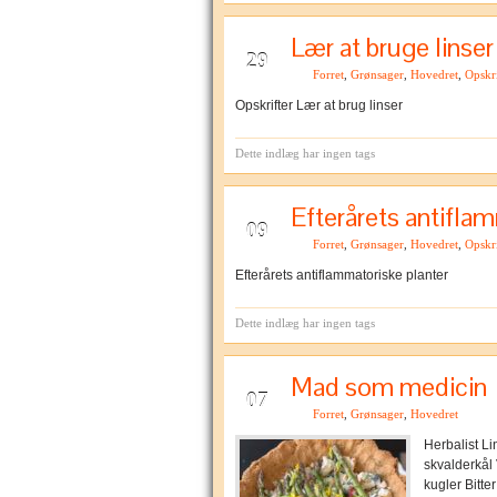
Lær at bruge linser
JUN
29
Forret
,
Grønsager
,
Hovedret
,
Opskri
Opskrifter Lær at brug linser
Dette indlæg har ingen tags
Efterårets antifla
APR
09
Forret
,
Grønsager
,
Hovedret
,
Opskri
Efterårets antiflammatoriske planter
Dette indlæg har ingen tags
Mad som medicin
MAJ
07
Forret
,
Grønsager
,
Hovedret
Herbalist Li
skvalderkål
kugler Bitte