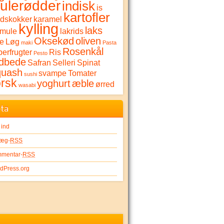
ulerødder
indisk
is
kartofler
rdskokker
karamel
kylling
laks
lmule
lakrids
Oksekød
oliven
me
Løg
maki
Pasta
Rosenkål
erfrugter
Ris
Pesto
dbede
Safran
Selleri
Spinat
quash
svampe
Tomater
sushi
orsk
yoghurt
æble
ørred
wasabi
ta
 ind
læg-
RSS
mentar-
RSS
dPress.org