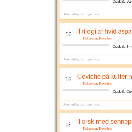
Opskrift: St
Dette indlæg har ingen tags
Trilogi af hvid asp
APR
26
Fiskeretter
,
Hovedret
Opskrift: Tr
Dette indlæg har ingen tags
Ceviche på kuller 
APR
26
Fiskeretter
,
Hovedret
Opskrift: C
Dette indlæg har ingen tags
Torsk med senneps
APR
13
Fiskeretter
,
Hovedret