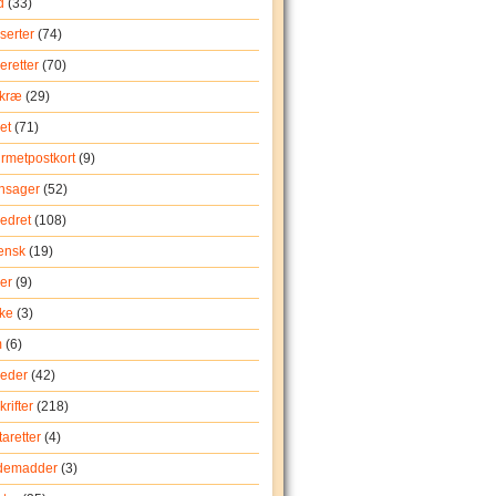
d
(33)
serter
(74)
eretter
(70)
rkræ
(29)
et
(71)
rmetpostkort
(9)
nsager
(52)
edret
(108)
iensk
(19)
er
(9)
ke
(3)
m
(6)
eder
(42)
rifter
(218)
aretter
(4)
demadder
(3)