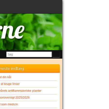
neste indlæg
d din kål
at bruge linser
rårets antiflammatoriske planter
onoversigt 2025/2026
 som medicin