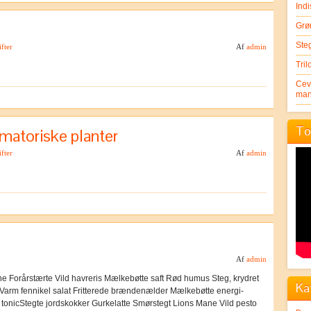
Indi
Grø
Ste
fter
Af
admin
Tril
Cev
man
To
mmatoriske planter
fter
Af
admin
Af
admin
ne Forårstærte Vild havreris Mælkebøtte saft Rød humus Steg, krydret
Ka
 Varm fennikel salat Fritterede brændenælder Mælkebøtte energi-
r tonicStegte jordskokker Gurkelatte Smørstegt Lions Mane Vild pesto