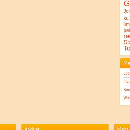
G
Jo
ku
li
peb
rø
S
T
Me
Log
Ind
Kom
Wor
Arkiver
Meta