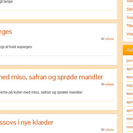
Sal
egt lange
Sæs
Sup
Til
arges
Vid
Af
admin
ilogi af hvid asparges
Ar
jun
apri
med miso, safran og sprøde mandler
feb
Af
admin
maj
eviche på kuller med miso, safran og sprøde mandler
feb
apri
apri
mar
sovs i nye klæder
nov
Af
admin