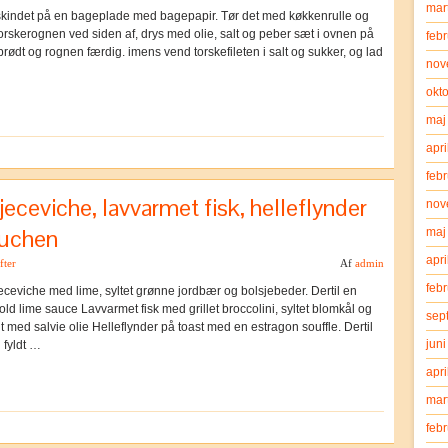
mar
kindet på en bageplade med bagepapir. Tør det med køkkenrulle og
orskerognen ved siden af, drys med olie, salt og peber sæt i ovnen på
feb
sprødt og rognen færdig. imens vend torskefileten i salt og sukker, og lad
nov
okt
maj
apri
feb
eceviche, lavvarmet fisk, helleflynder
nov
kuchen
maj
apri
fter
Af
admin
feb
eceviche med lime, syltet grønne jordbær og bolsjebeder. Dertil en
 lime sauce Lavvarmet fisk med grillet broccolini, syltet blomkål og
sep
kilt med salvie olie Helleflynder på toast med en estragon souffle. Dertil
jun
 fyldt …
apri
mar
feb