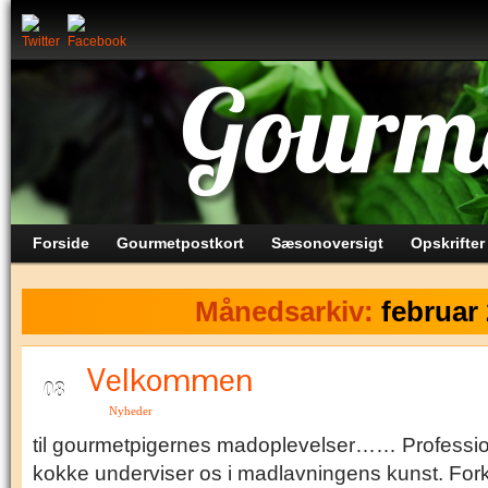
Forside
Gourmetpostkort
Sæsonoversigt
Opskrifter
Månedsarkiv:
februar
Velkommen
FEB
08
Nyheder
til gourmetpigernes madoplevelser…… Professio
kokke underviser os i madlavningens kunst. For