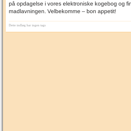
på opdagelse i vores elektroniske kogebog og find
madlavningen. Velbekomme – bon appetit!
Dette indlæg har ingen tags