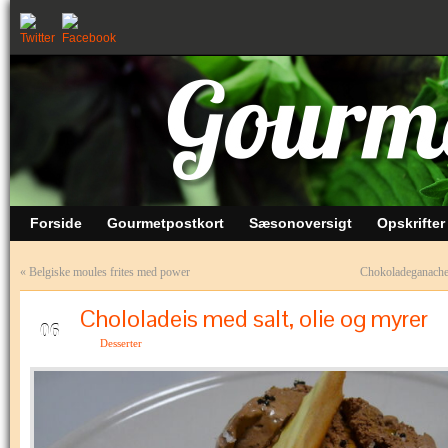
Forside
Gourmetpostkort
Sæsonoversigt
Opskrifter
«
Belgiske moules frites med power
Chokoladeganache
Chololadeis med salt, olie og myrer
APR
06
Desserter