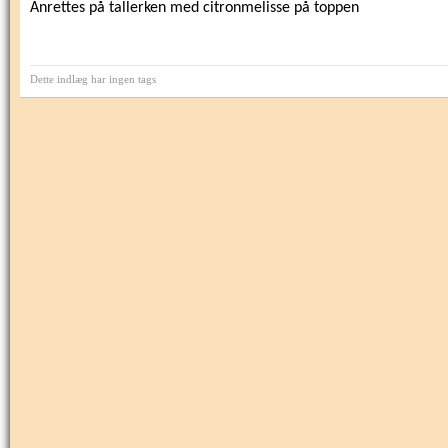
Anrettes på tallerken med citronmelisse på toppen
Dette indlæg har ingen tags