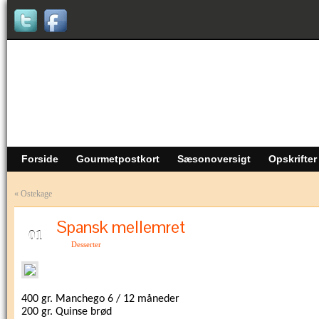
Forside
Gourmetpostkort
Sæsonoversigt
Opskrifter
«
Ostekage
Spansk mellemret
MAR
01
Desserter
400 gr. Manchego 6 / 12 måneder
200 gr. Quinse brød