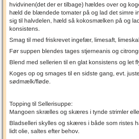
hvidvinen(det der er tilbage) hældes over og koges
hæld de blændede tomater på og lad det simre ind
sig til halvdelen, hæld så kokosmælken på og lad
konsistens.
Smag til med friskrevet ingefær, limesaft, limeskal,
Før suppen blendes tages stjerneanis og citron
Blend med sellerien til en glat konsistens og let f
Koges op og smages til en sidste gang, evt. just
sødmælk/fløde.
Topping til Sellerisuppe:
Mangoen skrælles og skæres i tynde strimler eller
Bladselleri skylles og skæres i både som ristes
lidt olie, saltes efter behov.