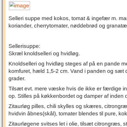
Selleri suppe med kokos, tomat & ingefær m. man
koriander, cherrytomater, nøddebrød og granatæ
Sellerisuppe:
Skræl knoldselleri og hvidløg.
Knoldselleri og hvidløg steges af på en pande m
komfuret, hæld 1,5-2 cm. Vand i panden og sæt 
grader.
Tilsæt evt. mere væske hvis de ikke er færdige 
op. Stilles på køkkenbordet og damper af inden 
Zitaurløg pilles, chili skylles og skæres, citrongr
hvidvin åbnes(skål), tomater blendes til pure, 
Zitaurløgene svitses let i olie, tilsæt citrongræs, s