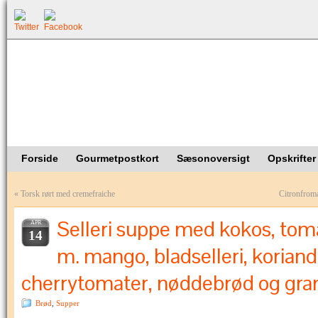
Forside
Gourmetpostkort
Sæsonoversigt
Opskrifter
«
Torsk rørt med cremefraiche
Citronfroma
Selleri suppe med kokos, tom
APR
14
m. mango, bladselleri, koriand
cherrytomater, nøddebrød og gra
Brød
,
Supper