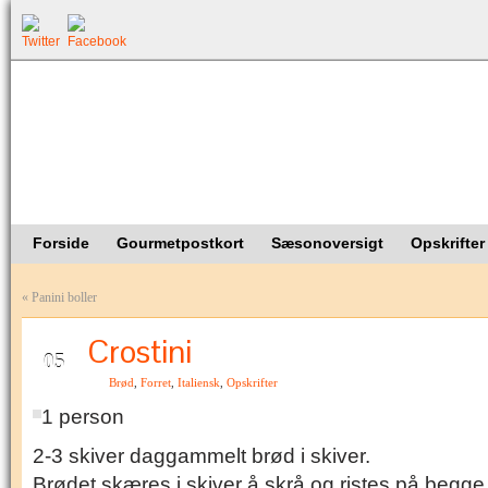
Forside
Gourmetpostkort
Sæsonoversigt
Opskrifter
«
Panini boller
Crostini
JUN
05
Brød
,
Forret
,
Italiensk
,
Opskrifter
1 person
2-3 skiver daggammelt brød i skiver.
Brødet skæres i skiver å skrå og ristes på begge si