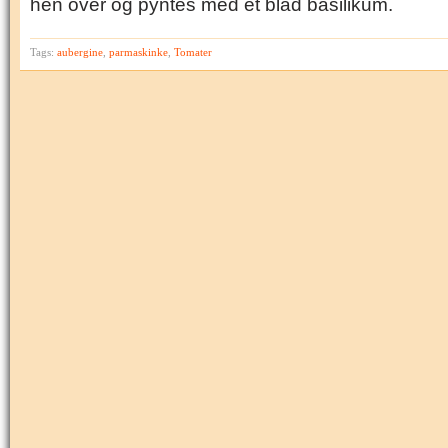
hen over og pyntes med et blad basilikum.
Tags:
aubergine
,
parmaskinke
,
Tomater