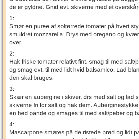
de er gyldne. Gnid evt. skiverne med et overskår
1:
Smør en puree af soltørrede tomater på hvert st
smuldret mozzarella. Drys med oregano og kværn 
over.
2:
Hak friske tomater relativt fint, smag til med salt/
og smag evt. til med lidt hvid balsamico. Lad bla
den skal bruges.
3:
Skær en aubergine i skiver, drs med salt og lad s
skiverne fri for salt og hak dem. Auberginestykkern
en hed pande og smages til med salt/peber og b
4:
Mascarpone smøres på de ristede brød og lidt p