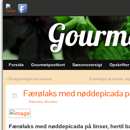
Forside
Gourmetpostkort
Sæsonoversigt
Opskrifter
«
Blodappelsingelé med rosmarin
Krabbekager på julesalat, ma
Færølaks med nøddepicada på
FEB
11
Fiskeretter
,
Hovedret
Færølaks med nøddepicada på linser, hertil b