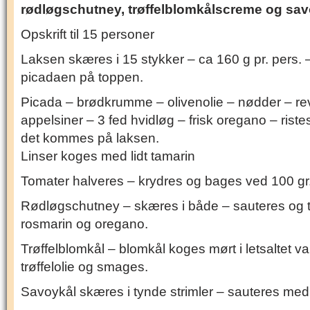
rødløgschutney, trøffelblomkålscreme og sav
Opskrift til 15 personer
Laksen skæres i 15 stykker – ca 160 g pr. pers.
picadaen på toppen.
Picada – brødkrumme – olivenolie – nødder – reve
appelsiner – 3 fed hvidløg – frisk oregano – rist
det kommes på laksen.
Linser koges med lidt tamarin
Tomater halveres – krydres og bages ved 100 gr
Rødløgschutney – skæres i både – sauteres og t
rosmarin og oregano.
Trøffelblomkål – blomkål koges mørt i letsaltet 
trøffelolie og smages.
Savoykål skæres i tynde strimler – sauteres med c